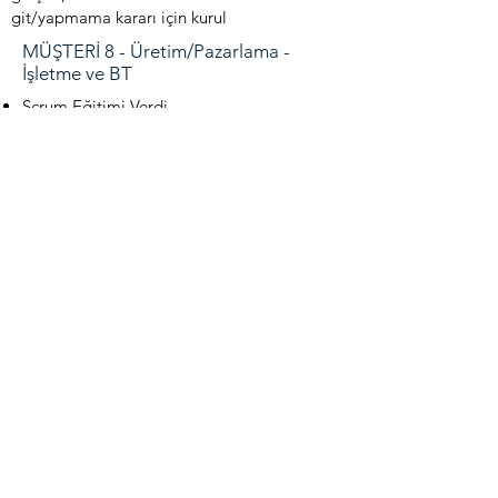
git/yapmama kararı için kurul
MÜŞTERİ 8 - Üretim/Pazarlama -
İşletme ve BT
Scrum Eğitimi Verdi
2 Çevik takım çalıştırdı
MÜŞTERİ 10 - Sağlık/Tıp - İşletme/Satış
Çevik dönüşüm ekibine koçluk yaptı ve
sorumluluk aldı
çeşitli dönüşüm faaliyetleri
1 Çevik takım çalıştırdı
MÜŞTERİ 12 - Sigorta (Türkiye'nin En
Büyük Şirketlerinden Biri) - IT & Business
Scrum Eğitimi Verdi
2 Çevik takım çalıştırdı
MÜŞTERİ 4 - Otomotiv/Teknoloji
BT'de Büyük Ölçekli Çevik dönüşüm
(kısmen iş)
Çevik dönüşüm ekibine koçluk yaptı ve