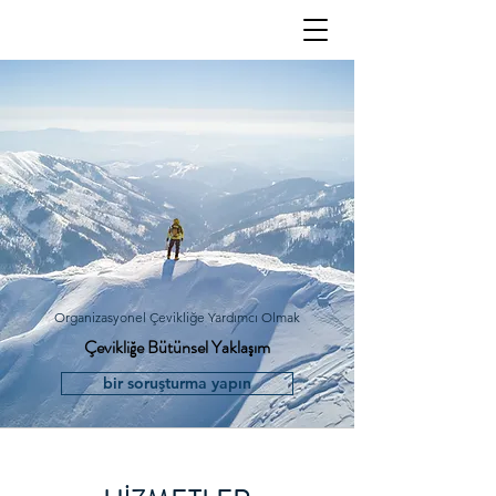
Organizasyonel Çevikliğe Yardımcı Olmak
Çevikliğe Bütünsel Yaklaşım
bir soruşturma yapın