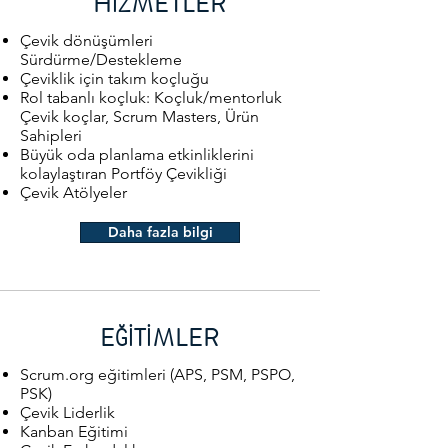
HİZMETLER
Çevik dönüşümleri
Sürdürme/Destekleme
Çeviklik için takım koçluğu
Rol tabanlı koçluk: Koçluk/mentorluk
Çevik koçlar, Scrum Masters, Ürün
Sahipleri
Büyük oda planlama etkinliklerini
kolaylaştıran Portföy Çevikliği
Çevik Atölyeler
Daha fazla bilgi
EĞİTİMLER
Scrum.org eğitimleri (APS, PSM, PSPO,
PSK)
Çevik Liderlik
Kanban Eğitimi